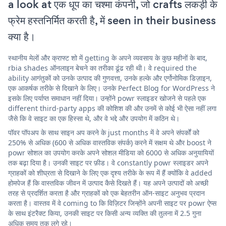
a look at एक धूप का चश्मा कंपनी, जो crafts लकड़ी के
फ्रेम हस्तनिर्मित करती है, में seen in their business
क्या है।
स्थानीय मेलों और क्राफ्ट शो में getting के अपने व्यवसाय के कुछ महीनों के बाद,
rbia shades ऑनलाइन बेचने का तरीका ढूंढ रही थी। वे required the
ability आगंतुकों को उनके उत्पाद की गुणवत्ता, उनके हल्के और एर्गोनोमिक डिज़ाइन,
एक आकर्षक तरीके से दिखाने के लिए। उनके Perfect Blog for WordPress ने
इसके लिए पर्याप्त समाधान नहीं दिया। उन्होंने powr स्लाइडर खोजने से पहले एक
different third-party apps की कोशिश की और उनमें से कोई भी ऐसा नहीं लगा
जैसे कि वे साइट का एक हिस्सा थे, और वे भद्दे और उपयोग में कठिन थे।
पॉवर पॉपअप के साथ साइन अप करने के just months में वे अपने संपर्कों को
250% से अधिक (600 से अधिक वास्तविक संपर्क) करने में सक्षम थे और boost ने
powr सोशल का उपयोग करके अपने सोशल मीडिया को 6000 से अधिक अनुयायियों
तक बढ़ा दिया है। उनकी साइट पर फ़ीड। वे constantly powr स्लाइडर अपने
ग्राहकों को शीघ्रता से दिखाने के लिए एक दृश्य तरीके के रूप में हैं क्योंकि वे added
होमपेज हैं कि वास्तविक जीवन में उत्पाद कैसे दिखते हैं। यह अपने उत्पादों को अच्छी
तरह से प्रदर्शित करता है और ग्राहकों को एक बेहतरीन ऑन-साइट अनुभव प्रदान
करता है। वास्तव में वे coming to कि विज़िटर जिन्होंने अपनी साइट पर powr ऐप्स
के साथ इंटरैक्ट किया, उनकी साइट पर किसी अन्य व्यक्ति की तुलना में 2.5 गुना
अधिक समय तक लगे रहे।