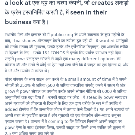
a look at एक धूप का चश्मा कंपनी, जो creates लकड़ी
के फ्रेम हस्तनिर्मित करती है, में seen in their
business क्या है।
स्थानीय मेलों और क्राफ्ट शो में publicizing के अपने व्यवसाय के कुछ महीनों के
बाद, rbia shades ऑनलाइन बेचने का तरीका ढूंढ रही थी। वे wanted आगंतुकों
को उनके उत्पाद की गुणवत्ता, उनके हल्के और एर्गोनोमिक डिज़ाइन, एक आकर्षक तरीके
से दिखाने के लिए। उनके 1&1 IONOS ने इसके लिए पर्याप्त समाधान नहीं दिया।
उन्होंने powr स्लाइडर खोजने से पहले एक many different options की
कोशिश की और उनमें से कोई भी ऐसा नहीं लगा जैसे कि वे साइट का एक हिस्सा थे, और
वे भद्दे और उपयोग में कठिन थे।
पॉवर पॉपअप के साथ साइन अप करने के a small amount of time में वे अपने
संपर्कों को 250% से अधिक (600 से अधिक वास्तविक संपर्क) करने में सक्षम थे और
grow ने powr सोशल का उपयोग करके अपने सोशल मीडिया को 6000 से अधिक
अनुयायियों तक बढ़ा दिया है। उनकी साइट पर फ़ीड। वे steadily powr स्लाइडर
अपने ग्राहकों को शीघ्रता से दिखाने के लिए एक दृश्य तरीके के रूप में हैं क्योंकि वे
added होमपेज हैं कि वास्तविक जीवन में उत्पाद कैसे दिखते हैं। यह अपने उत्पादों को
अच्छी तरह से प्रदर्शित करता है और ग्राहकों को एक बेहतरीन ऑन-साइट अनुभव
प्रदान करता है। वास्तव में वे coming to कि विज़िटर जिन्होंने अपनी साइट पर
powr ऐप्स के साथ इंटरैक्ट किया, उनकी साइट पर किसी अन्य व्यक्ति की तुलना में
2.5 गुना अधिक समय तक लगे रहे।