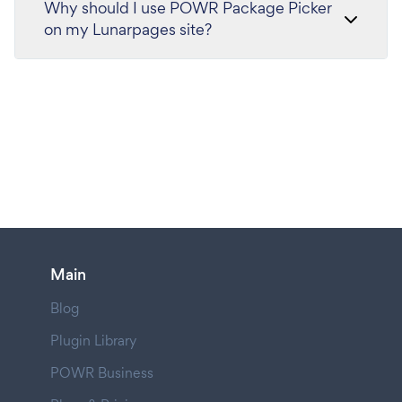
Why should I use POWR Package Picker
on my Lunarpages site?
Main
Blog
Plugin Library
POWR Business