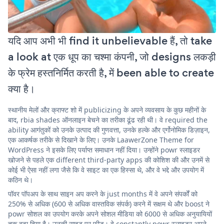
यदि आप अभी भी find it unbelievable हैं, तो take
a look at एक धूप का चश्मा कंपनी, जो designs लकड़ी
के फ्रेम हस्तनिर्मित करती है, में been able to create
क्या है।
स्थानीय मेलों और क्राफ्ट शो में publicizing के अपने व्यवसाय के कुछ महीनों के
बाद, rbia shades ऑनलाइन बेचने का तरीका ढूंढ रही थी। वे required the
ability आगंतुकों को उनके उत्पाद की गुणवत्ता, उनके हल्के और एर्गोनोमिक डिज़ाइन,
एक आकर्षक तरीके से दिखाने के लिए। उनके LaawerZone Theme for
WordPress ने इसके लिए पर्याप्त समाधान नहीं दिया। उन्होंने powr स्लाइडर
खोजने से पहले एक different third-party apps की कोशिश की और उनमें से
कोई भी ऐसा नहीं लगा जैसे कि वे साइट का एक हिस्सा थे, और वे भद्दे और उपयोग में
कठिन थे।
पॉवर पॉपअप के साथ साइन अप करने के just months में वे अपने संपर्कों को
250% से अधिक (600 से अधिक वास्तविक संपर्क) करने में सक्षम थे और boost ने
powr सोशल का उपयोग करके अपने सोशल मीडिया को 6000 से अधिक अनुयायियों
तक बढ़ा दिया है। उनकी साइट पर फ़ीड। वे constantly powr स्लाइडर अपने