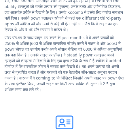
बाद, rbia shades ऑनलाइन बेचने का तरीका ढूंढ रही थी। वे required the
ability आगंतुकों को उनके उत्पाद की गुणवत्ता, उनके हल्के और एर्गोनोमिक डिज़ाइन,
एक आकर्षक तरीके से दिखाने के लिए। उनके Kooomo ने इसके लिए पर्याप्त समाधान
नहीं दिया। उन्होंने powr स्लाइडर खोजने से पहले एक different third-party
apps की कोशिश की और उनमें से कोई भी ऐसा नहीं लगा जैसे कि वे साइट का एक
हिस्सा थे, और वे भद्दे और उपयोग में कठिन थे।
पॉवर पॉपअप के साथ साइन अप करने के just months में वे अपने संपर्कों को
250% से अधिक (600 से अधिक वास्तविक संपर्क) करने में सक्षम थे और boost ने
powr सोशल का उपयोग करके अपने सोशल मीडिया को 6000 से अधिक अनुयायियों
तक बढ़ा दिया है। उनकी साइट पर फ़ीड। वे steadily powr स्लाइडर अपने
ग्राहकों को शीघ्रता से दिखाने के लिए एक दृश्य तरीके के रूप में हैं क्योंकि वे added
होमपेज हैं कि वास्तविक जीवन में उत्पाद कैसे दिखते हैं। यह अपने उत्पादों को अच्छी
तरह से प्रदर्शित करता है और ग्राहकों को एक बेहतरीन ऑन-साइट अनुभव प्रदान
करता है। वास्तव में वे coming to कि विज़िटर जिन्होंने अपनी साइट पर powr ऐप्स
के साथ इंटरैक्ट किया, उनकी साइट पर किसी अन्य व्यक्ति की तुलना में 2.5 गुना
अधिक समय तक लगे रहे।