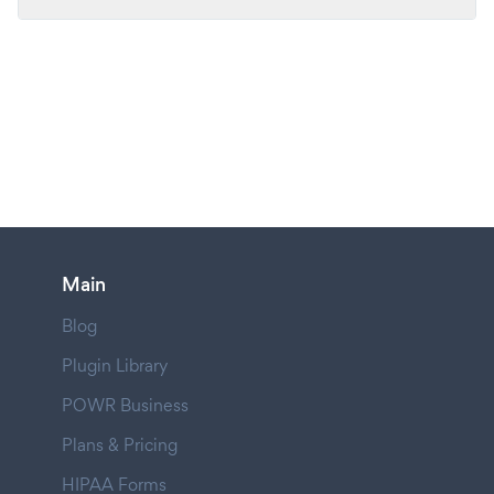
Main
Blog
Plugin Library
POWR Business
Plans & Pricing
HIPAA Forms