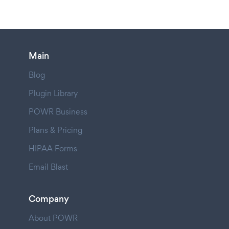
Main
Blog
Plugin Library
POWR Business
Plans & Pricing
HIPAA Forms
Email Blast
Company
About POWR