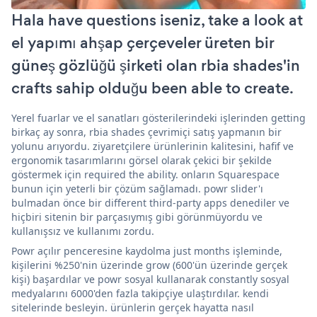
Hala have questions iseniz, take a look at
el yapımı ahşap çerçeveler üreten bir
güneş gözlüğü şirketi olan rbia shades'in
crafts sahip olduğu been able to create.
Yerel fuarlar ve el sanatları gösterilerindeki işlerinden getting
birkaç ay sonra, rbia shades çevrimiçi satış yapmanın bir
yolunu arıyordu. ziyaretçilere ürünlerinin kalitesini, hafif ve
ergonomik tasarımlarını görsel olarak çekici bir şekilde
göstermek için required the ability. onların Squarespace
bunun için yeterli bir çözüm sağlamadı. powr slider'ı
bulmadan önce bir different third-party apps denediler ve
hiçbiri sitenin bir parçasıymış gibi görünmüyordu ve
kullanışsız ve kullanımı zordu.
Powr açılır penceresine kaydolma just months işleminde,
kişilerini %250'nin üzerinde grow (600'ün üzerinde gerçek
kişi) başardılar ve powr sosyal kullanarak constantly sosyal
medyalarını 6000'den fazla takipçiye ulaştırdılar. kendi
sitelerinde besleyin. ürünlerin gerçek hayatta nasıl