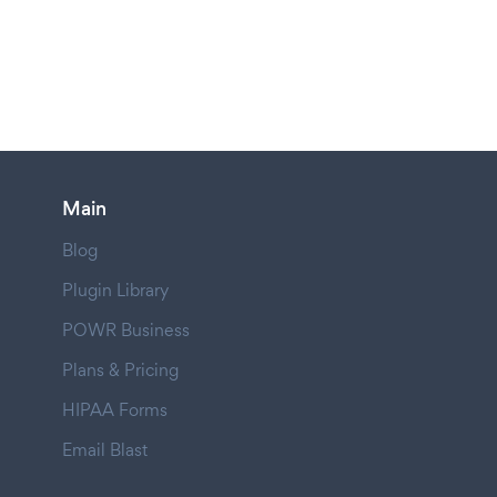
Main
Blog
Plugin Library
POWR Business
Plans & Pricing
HIPAA Forms
Email Blast