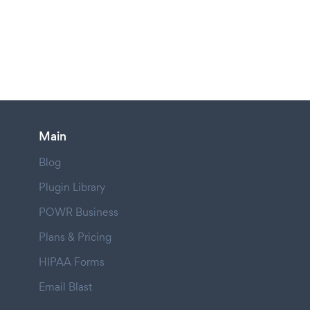
Main
Blog
Plugin Library
POWR Business
Plans & Pricing
HIPAA Forms
Email Blast