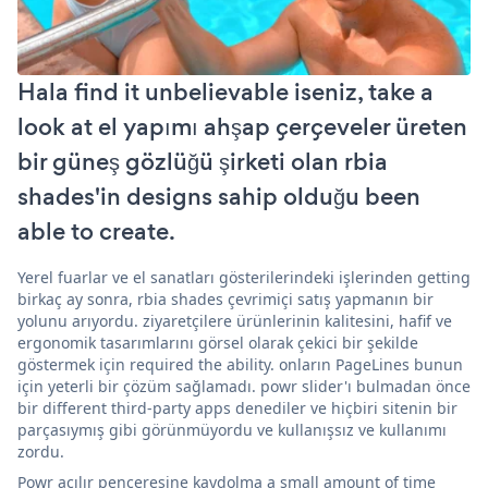
Hala find it unbelievable iseniz, take a
look at el yapımı ahşap çerçeveler üreten
bir güneş gözlüğü şirketi olan rbia
shades'in designs sahip olduğu been
able to create.
Yerel fuarlar ve el sanatları gösterilerindeki işlerinden getting
birkaç ay sonra, rbia shades çevrimiçi satış yapmanın bir
yolunu arıyordu. ziyaretçilere ürünlerinin kalitesini, hafif ve
ergonomik tasarımlarını görsel olarak çekici bir şekilde
göstermek için required the ability. onların PageLines bunun
için yeterli bir çözüm sağlamadı. powr slider'ı bulmadan önce
bir different third-party apps denediler ve hiçbiri sitenin bir
parçasıymış gibi görünmüyordu ve kullanışsız ve kullanımı
zordu.
Powr açılır penceresine kaydolma a small amount of time