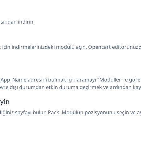
ından indirin.
için indirmelerinizdeki modülü açın. Opencart editörünüzde i
n. App_Name adresini bulmak için aramayı "Modüller" e göre 
evre dışı durumdan etkin duruma geçirmek ve ardından kayd
yin
ediğiniz sayfayı bulun Pack. Modülün pozisyonunu seçin ve a