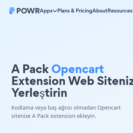
Apps
Plans & Pricing
About
Resources
A Pack
Opencart
Extension Web Siteni
Yerleştirin
Kodlama veya baş ağrısı olmadan Opencart
sitenize A Pack extension ekleyin.