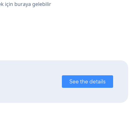
 için buraya gelebilir
See the details