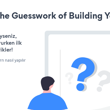
he Guesswork of Building Y
yseniz,
rurken ilk
ikler!
n nasıl yapılır