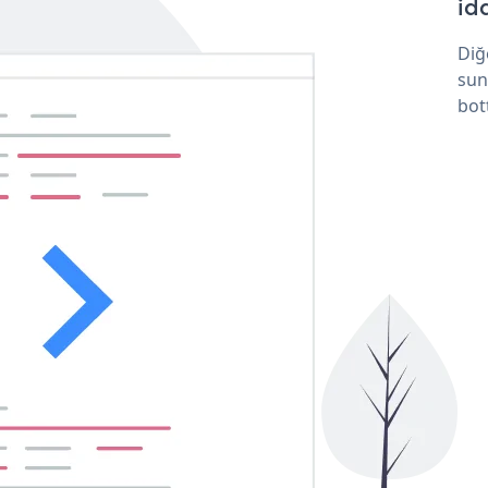
idd
Diğ
sun
bot