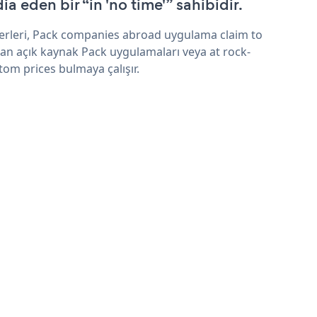
ia eden bir “in 'no time'” sahibidir.
erleri, Pack companies abroad uygulama claim to
an açık kaynak Pack uygulamaları veya at rock-
tom prices bulmaya çalışır.