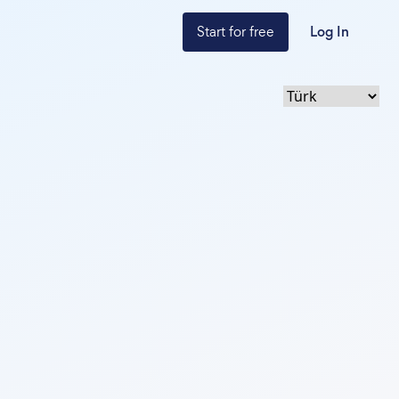
Start for free
Log In