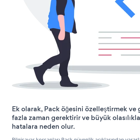
Ek olarak, Pack öğesini özelleştirmek v
fazla zaman gerektirir ve büyük olasılıkl
hatalara neden olur.
Bilgisayar korsanları Pack güvenlik açıklarından yarar