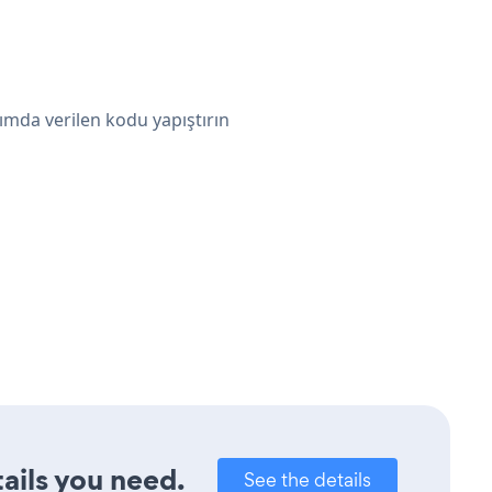
ımda verilen kodu yapıştırın
ails you need.
See the details