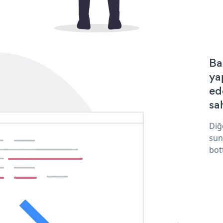
Ba
ya
ed
sa
Diğ
sun
bot