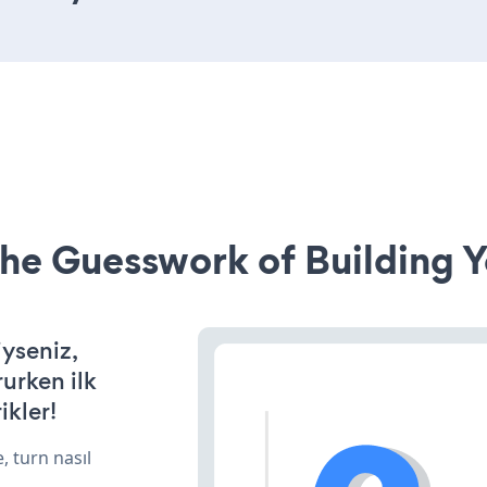
he Guesswork of Building Y
iyseniz,
rurken ilk
ikler!
, turn nasıl