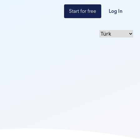
Start for free
Log In