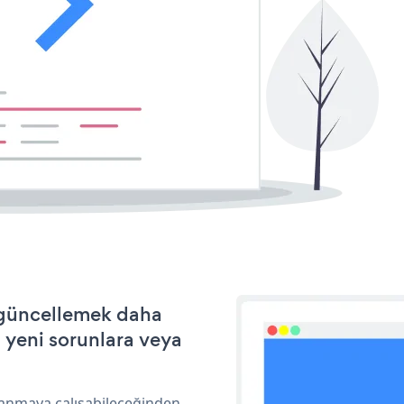
e güncellemek daha
a yeni sorunlara veya
lanmaya çalışabileceğinden,