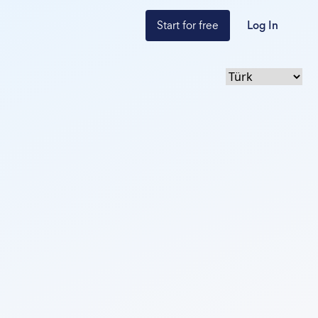
Start for free
Log In