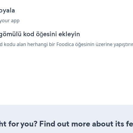
pyala
 your app
gömülü kod öğesini ekleyin
 kodu alan herhangi bir Foodica öğesinin üzerine yapıştırın.
ght for you? Find out more about its f