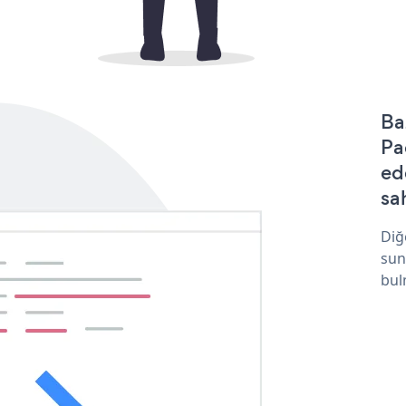
Ba
Pa
ed
sa
Diğ
sun
bul