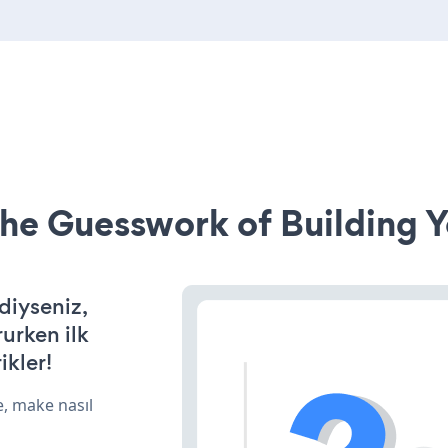
he Guesswork of Building Y
rdiyseniz,
rurken ilk
ikler!
e, make nasıl