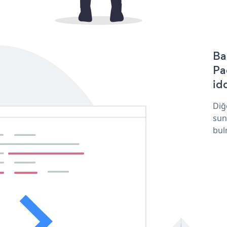
Ba
Pa
idd
Diğ
sun
bul