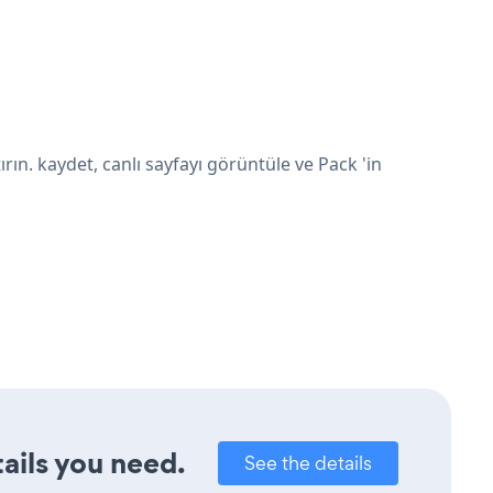
ın. kaydet, canlı sayfayı görüntüle ve Pack 'in
ails you need.
See the details