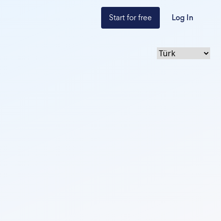
Start for free
Log In