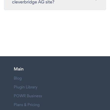
cleverbridge AG site?
Main
Blog
Plugin Library
POWR Business
Plans & Pricing