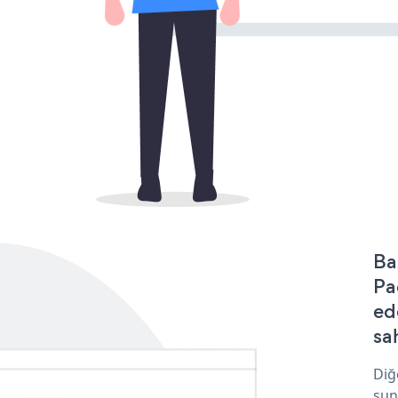
Ba
Pa
ed
sa
Diğ
sun