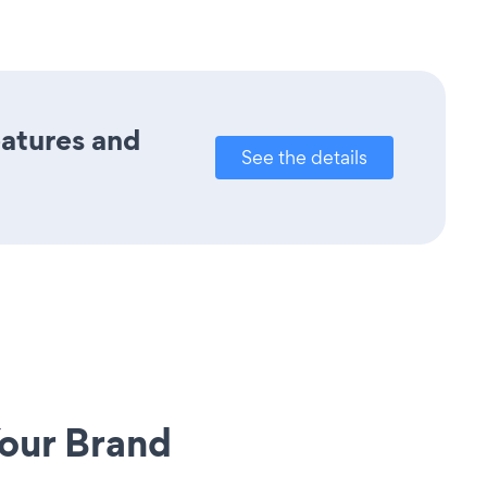
eatures and
See the details
our Brand