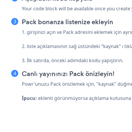
Your code block will be available once you create
Pack bonanza listenize ekleyin
1. girişinizi açın ve Pack adresini eklemek için ayr
2. liste açıklamasının sağ üstündeki “kaynak” ı tıkl
3. İlk satırda, önceki adımdaki kodu yapıştırın.
Canlı yayınınızı Pack önizleyin!
Powr'unuzu Pack önizlemek için, "kaynak" düğmes
İpucu:
eklenti görünmüyorsa açıklama kutusuna 