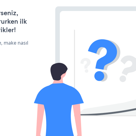
yseniz,
rurken ilk
ikler!
e, make nasıl