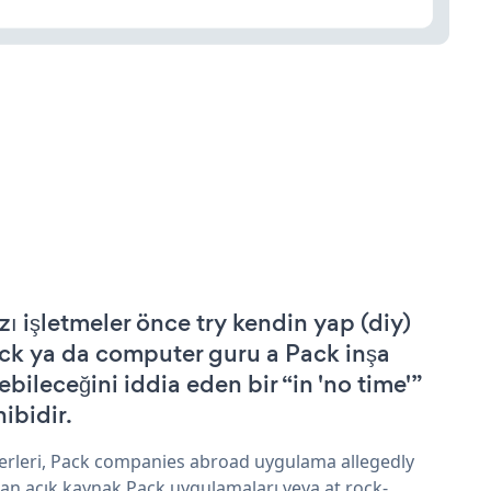
zı işletmeler önce try kendin yap (diy)
ck ya da computer guru a Pack inşa
ebileceğini iddia eden bir “in 'no time'”
hibidir.
erleri, Pack companies abroad uygulama allegedly
an açık kaynak Pack uygulamaları veya at rock-