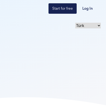
Start for free
Log In