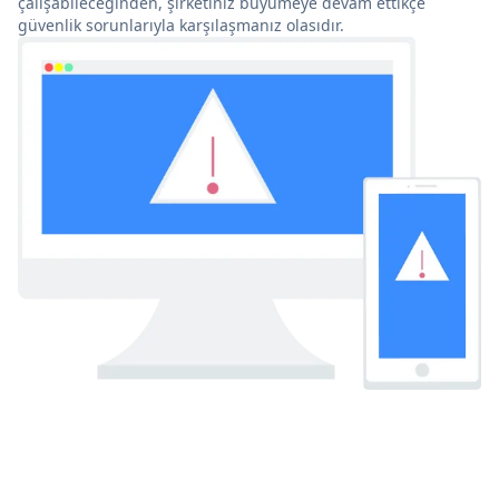
çalışabileceğinden, şirketiniz büyümeye devam ettikçe
güvenlik sorunlarıyla karşılaşmanız olasıdır.