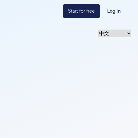
Start for free
Log In