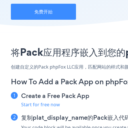
免费开始
将Pack应用程序嵌入到您的p
创建自定义的Pack phpFox LLC应用，匹配网站的样
How To Add a Pack App on phpFo
Create a Free Pack App
Start for free now
复制plat_display_name的Pack嵌入
Your code block will be available once you create