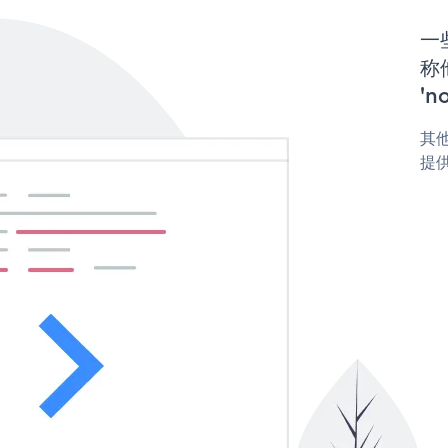
一
称他
'n
其他
提供 