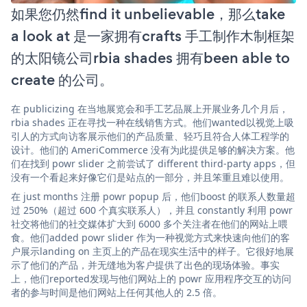
如果您仍然find it unbelievable，那么take
a look at 是一家拥有crafts 手工制作木制框架
的太阳镜公司rbia shades 拥有been able to
create 的公司。
在 publicizing 在当地展览会和手工艺品展上开展业务几个月后，
rbia shades 正在寻找一种在线销售方式。他们wanted以视觉上吸
引人的方式向访客展示他们的产品质量、轻巧且符合人体工程学的
设计。他们的 AmeriCommerce 没有为此提供足够的解决方案。他
们在找到 powr slider 之前尝试了 different third-party apps，但
没有一个看起来好像它们是站点的一部分，并且笨重且难以使用。
在 just months 注册 powr popup 后，他们boost 的联系人数量超
过 250%（超过 600 个真实联系人），并且 constantly 利用 powr
社交将他们的社交媒体扩大到 6000 多个关注者在他们的网站上喂
食。他们added powr slider 作为一种视觉方式来快速向他们的客
户展示landing on 主页上的产品在现实生活中的样子。它很好地展
示了他们的产品，并无缝地为客户提供了出色的现场体验。事实
上，他们reported发现与他们网站上的 powr 应用程序交互的访问
者的参与时间是他们网站上任何其他人的 2.5 倍。