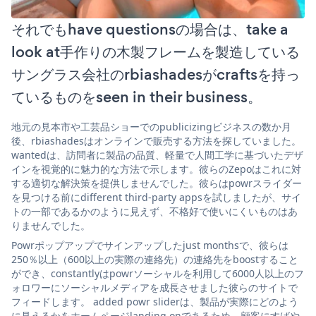
それでもhave questionsの場合は、take a
look at手作りの木製フレームを製造している
サングラス会社のrbiashadesがcraftsを持っ
ているものをseen in their business。
地元の見本市や工芸品ショーでのpublicizingビジネスの数か月
後、rbiashadesはオンラインで販売する方法を探していました。
wantedは、訪問者に製品の品質、軽量で人間工学に基づいたデザ
インを視覚的に魅力的な方法で示します。彼らのZepoはこれに対
する適切な解決策を提供しませんでした。彼らはpowrスライダー
を見つける前にdifferent third-party appsを試しましたが、サイ
トの一部であるかのように見えず、不格好で使いにくいものはあ
りませんでした。
Powrポップアップでサインアップしたjust monthsで、彼らは
250％以上（600以上の実際の連絡先）の連絡先をboostすること
ができ、constantlyはpowrソーシャルを利用して6000人以上のフ
ォロワーにソーシャルメディアを成長させました彼らのサイトで
フィードします。 added powr sliderは、製品が実際にどのよう
に見えるかをホームページlanding onであるため、顧客にすばや