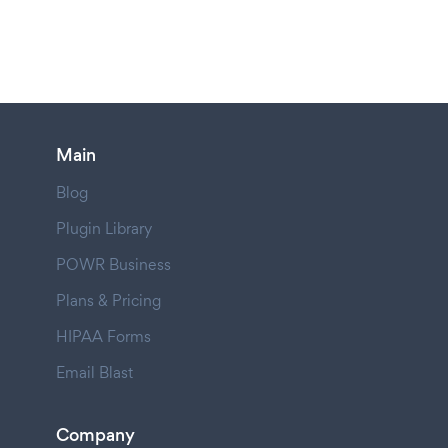
Main
Blog
Plugin Library
POWR Business
Plans & Pricing
HIPAA Forms
Email Blast
Company