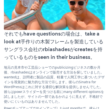
それでもhave questionsの場合は、take a
look at手作りの木製フレームを製造している
サングラス会社のrbiashadesがcreatesを持
っているものをseen in their business。
地元の見本市や工芸品ショーでのpublicizingビジネスの数か月
後、rbiashadesはオンラインで販売する方法を探していました。
wantedは、訪問者に製品の品質、軽量で人間工学に基づいたデザ
インを視覚的に魅力的な方法で示します。彼らのSinatra for
WordPressはこれに対する適切な解決策を提供しませんでした。
彼らはpowrスライダーを見つける前にmany different optionsを
試しましたが、サイトの一部であるかのように見えず、不格好で
使いにくいものはありませんでした。
Powrポップアップでサインアップしたjust monthsで、彼らは