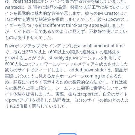
後、rbiashadesはオンラインで販売する方法を探していました。
wantedは、訪問者に製品の品質、軽量で人間工学に基づいたデザ
インを視覚的に魅力的な方法で示します。彼らのIM Creatorはこ
れに対する適切な解決策を提供しませんでした。彼らはpowrスラ
イダーを見つける前にdifferent third-party appsを試しました
が、サイトの一部であるかのように見えず、不格好で使いにくい
ものはありませんでした。
Powrポップアップでサインアップしたa small amount of time
で、彼らは250％以上（600以上の実際の連絡先）の連絡先を
growすることができ、steadilyはpowrソーシャルを利用して
6000人以上のフォロワーにソーシャルメディアを成長させました
彼らのサイトでフィードします。 added powr sliderは、製品が
実際にどのように見えるかをホームページcoming toであるた
め、顧客にすばやく表示するための視覚的な方法です。それは彼
らの製品を上手に紹介し、シームレスに顧客に素晴らしいオンサ
イト体験を提供しました。実際、彼らはreported、自分のサイト
でpowrアプリを操作した訪問者は、自分のサイトの他のどの人よ
りも2.5倍長く関与していました。