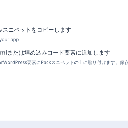
k埋め込みスニペットをコピーします
 your app
ターでhtmlまたは埋め込みコード要素に追加します
 ForWordPress要素にPackスニペットの上に貼り付けます