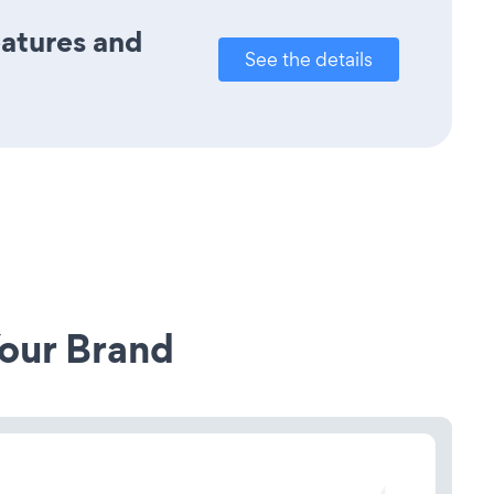
eatures and
See the details
our Brand