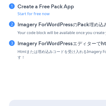
Create a Free Pack App
Start for free now
Imagery ForWordPressのPac
Your code block will be available once you create
Imagery ForWordPressエディ
Htmlまたは埋め込みコードを受け入れるImagery
す！