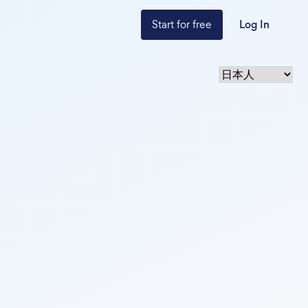
Start for free
Log In