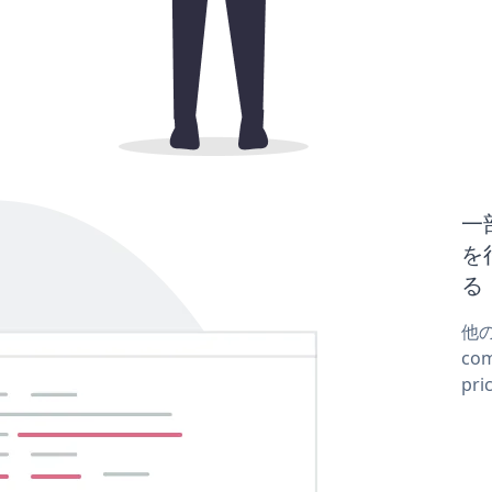
一
を
る
他の
co
pr