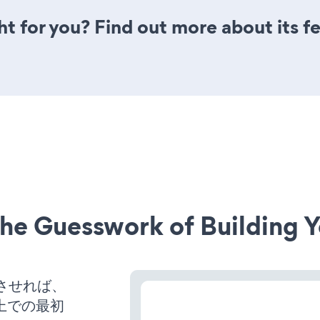
ght for you? Find out more about its f
he Guesswork of Building Y
稼働させれば、
上での最初