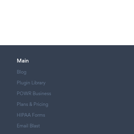
Main
Blog
Plugin Library
POWR Business
Plans & Pricing
HIPAA Forms
Email Blast