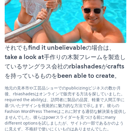
それでもfind it unbelievableの場合は、
take a look at手作りの木製フレームを製造し
ているサングラス会社のrbiashadesがcrafts
を持っているものをbeen able to create。
地元の見本市や工芸品ショーでのpublicizingビジネスの数か月
後、rbiashadesはオンラインで販売する方法を探していました。
required the abilityは、訪問者に製品の品質、軽量で人間工学に
基づいたデザインを視覚的に魅力的な方法で示します。彼らの
Fashion WordPress Themeはこれに対する適切な解決策を提供し
ませんでした。彼らはpowrスライダーを見つける前にmany
different optionsを試しましたが、サイトの一部であるかのよう
に見えず、不格好で使いにくいものはありませんでした。