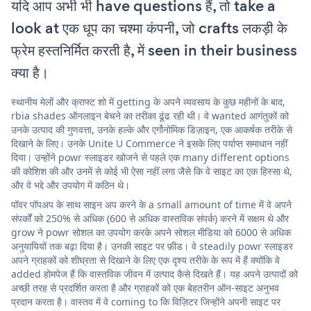
यदि आप अभी भी have questions हैं, तो take a
look at एक धूप का चश्मा कंपनी, जो crafts लकड़ी के
फ्रेम हस्तनिर्मित करती है, में seen in their business
क्या है।
स्थानीय मेलों और क्राफ्ट शो में getting के अपने व्यवसाय के कुछ महीनों के बाद,
rbia shades ऑनलाइन बेचने का तरीका ढूंढ रही थी। वे wanted आगंतुकों को
उनके उत्पाद की गुणवत्ता, उनके हल्के और एर्गोनोमिक डिज़ाइन, एक आकर्षक तरीके से
दिखाने के लिए। उनके Unite U Commerce ने इसके लिए पर्याप्त समाधान नहीं
दिया। उन्होंने powr स्लाइडर खोजने से पहले एक many different options
की कोशिश की और उनमें से कोई भी ऐसा नहीं लगा जैसे कि वे साइट का एक हिस्सा थे,
और वे भद्दे और उपयोग में कठिन थे।
पॉवर पॉपअप के साथ साइन अप करने के a small amount of time में वे अपने
संपर्कों को 250% से अधिक (600 से अधिक वास्तविक संपर्क) करने में सक्षम थे और
grow ने powr सोशल का उपयोग करके अपने सोशल मीडिया को 6000 से अधिक
अनुयायियों तक बढ़ा दिया है। उनकी साइट पर फ़ीड। वे steadily powr स्लाइडर
अपने ग्राहकों को शीघ्रता से दिखाने के लिए एक दृश्य तरीके के रूप में हैं क्योंकि वे
added होमपेज हैं कि वास्तविक जीवन में उत्पाद कैसे दिखते हैं। यह अपने उत्पादों को
अच्छी तरह से प्रदर्शित करता है और ग्राहकों को एक बेहतरीन ऑन-साइट अनुभव
प्रदान करता है। वास्तव में वे coming to कि विज़िटर जिन्होंने अपनी साइट पर