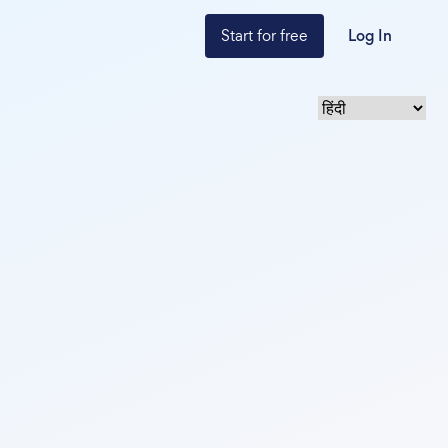
Start for free
Log In