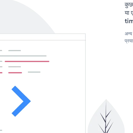
कुछ
या 
tim
अन्य
प्रय