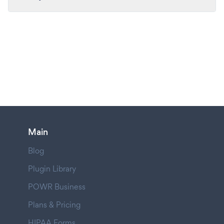
Main
Blog
Plugin Library
POWR Business
Plans & Pricing
HIPAA Forms