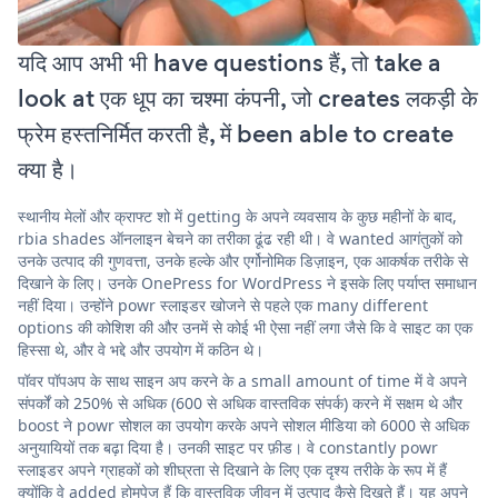
यदि आप अभी भी have questions हैं, तो take a
look at एक धूप का चश्मा कंपनी, जो creates लकड़ी के
फ्रेम हस्तनिर्मित करती है, में been able to create
क्या है।
स्थानीय मेलों और क्राफ्ट शो में getting के अपने व्यवसाय के कुछ महीनों के बाद,
rbia shades ऑनलाइन बेचने का तरीका ढूंढ रही थी। वे wanted आगंतुकों को
उनके उत्पाद की गुणवत्ता, उनके हल्के और एर्गोनोमिक डिज़ाइन, एक आकर्षक तरीके से
दिखाने के लिए। उनके OnePress for WordPress ने इसके लिए पर्याप्त समाधान
नहीं दिया। उन्होंने powr स्लाइडर खोजने से पहले एक many different
options की कोशिश की और उनमें से कोई भी ऐसा नहीं लगा जैसे कि वे साइट का एक
हिस्सा थे, और वे भद्दे और उपयोग में कठिन थे।
पॉवर पॉपअप के साथ साइन अप करने के a small amount of time में वे अपने
संपर्कों को 250% से अधिक (600 से अधिक वास्तविक संपर्क) करने में सक्षम थे और
boost ने powr सोशल का उपयोग करके अपने सोशल मीडिया को 6000 से अधिक
अनुयायियों तक बढ़ा दिया है। उनकी साइट पर फ़ीड। वे constantly powr
स्लाइडर अपने ग्राहकों को शीघ्रता से दिखाने के लिए एक दृश्य तरीके के रूप में हैं
क्योंकि वे added होमपेज हैं कि वास्तविक जीवन में उत्पाद कैसे दिखते हैं। यह अपने