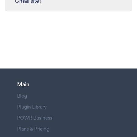
Gmail site?
Main
Blog
Plugin Library
POWR Business
Plans & Pricing