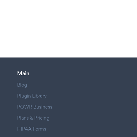
Main
Blog
Plugin Library
POWR Business
Plans & Pricing
HIPAA Forms