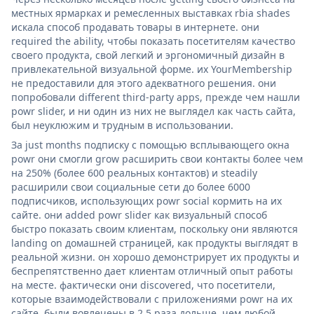
местных ярмарках и ремесленных выставках rbia shades
искала способ продавать товары в интернете. они
required the ability, чтобы показать посетителям качество
своего продукта, свой легкий и эргономичный дизайн в
привлекательной визуальной форме. их YourMembership
не предоставили для этого адекватного решения. они
попробовали different third-party apps, прежде чем нашли
powr slider, и ни один из них не выглядел как часть сайта,
был неуклюжим и трудным в использовании.
За just months подписку с помощью всплывающего окна
powr они смогли grow расширить свои контакты более чем
на 250% (более 600 реальных контактов) и steadily
расширили свои социальные сети до более 6000
подписчиков, использующих powr social кормить на их
сайте. они added powr slider как визуальный способ
быстро показать своим клиентам, поскольку они являются
landing on домашней страницей, как продукты выглядят в
реальной жизни. он хорошо демонстрирует их продукты и
беспрепятственно дает клиентам отличный опыт работы
на месте. фактически они discovered, что посетители,
которые взаимодействовали с приложениями powr на их
сайте, были вовлечены в 2,5 раза дольше, чем любой