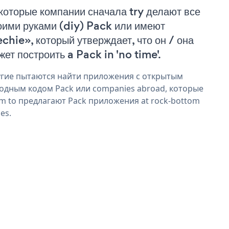
которые компании сначала try делают все
оими руками (diy) Pack или имеют
echie», который утверждает, что он / она
жет построить a Pack in 'no time'.
гие пытаются найти приложения с открытым
одным кодом Pack или companies abroad, которые
im to предлагают Pack приложения at rock-bottom
ces.