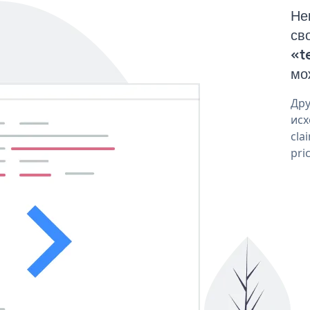
Не
св
«t
мо
Дру
исх
cla
pri