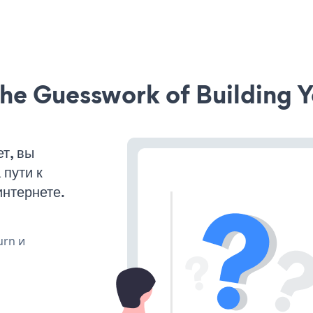
he Guesswork of Building Y
т, вы
пути к
интернете.
urn и