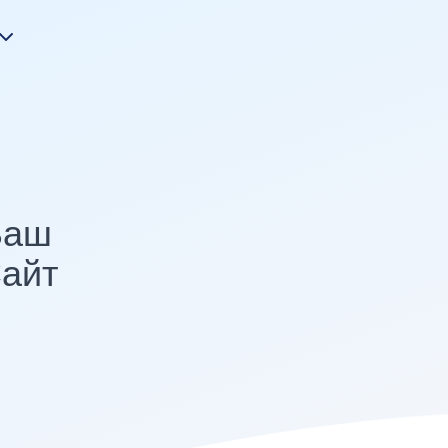
Ваш
айт