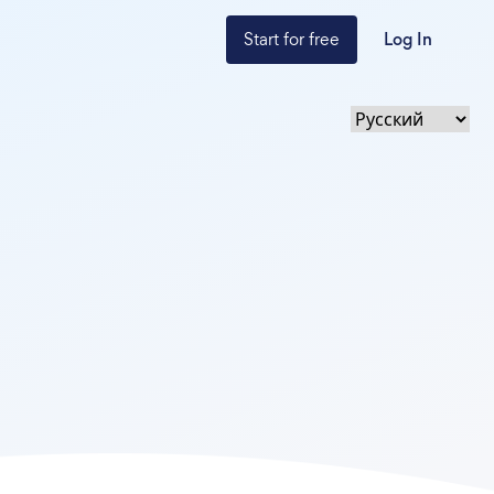
Start for free
Log In