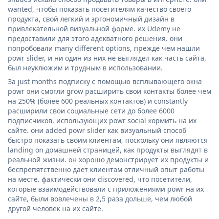
wanted, чтобы показать посетителям качество своего
продукта, свой легкий и эргономичный дизайн в
привлекательной визуальной форме. их Udemy не
предоставили для этого адекватного решения. они
попробовали many different options, прежде чем нашли
powr slider, и ни один из них не выглядел как часть сайта,
был неуклюжим и трудным в использовании.
За just months подписку с помощью всплывающего окна
powr они смогли grow расширить свои контакты более чем
на 250% (более 600 реальных контактов) и constantly
расширили свои социальные сети до более 6000
подписчиков, использующих powr social кормить на их
сайте. они added powr slider как визуальный способ
быстро показать своим клиентам, поскольку они являются
landing on домашней страницей, как продукты выглядят в
реальной жизни. он хорошо демонстрирует их продукты и
беспрепятственно дает клиентам отличный опыт работы
на месте. фактически они discovered, что посетители,
которые взаимодействовали с приложениями powr на их
сайте, были вовлечены в 2,5 раза дольше, чем любой
другой человек на их сайте.