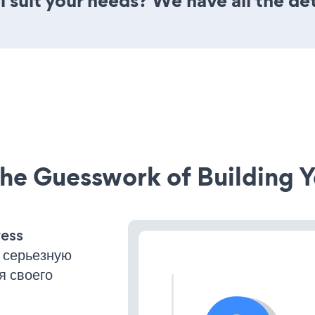
l suit your needs? We have all the det
he Guesswork of Building Y
ress
 серьезную
я своего