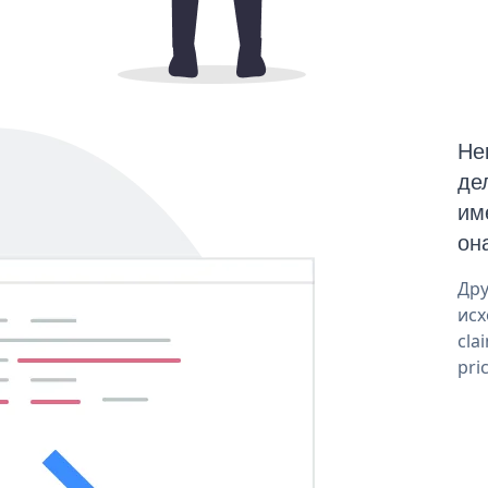
Не
де
им
он
Дру
исх
cla
pri