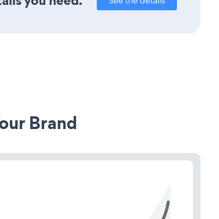
ails you need.
See the details
our Brand