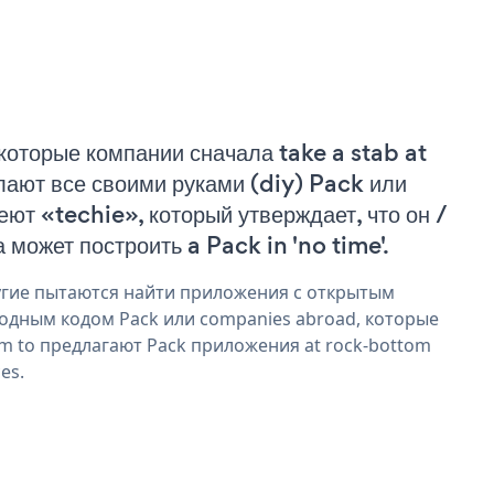
которые компании сначала take a stab at
лают все своими руками (diy) Pack или
еют «techie», который утверждает, что он /
а может построить a Pack in 'no time'.
гие пытаются найти приложения с открытым
одным кодом Pack или companies abroad, которые
im to предлагают Pack приложения at rock-bottom
ces.