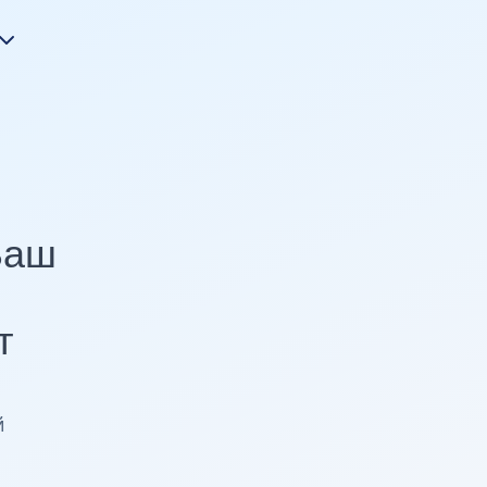
Ваш
т
й