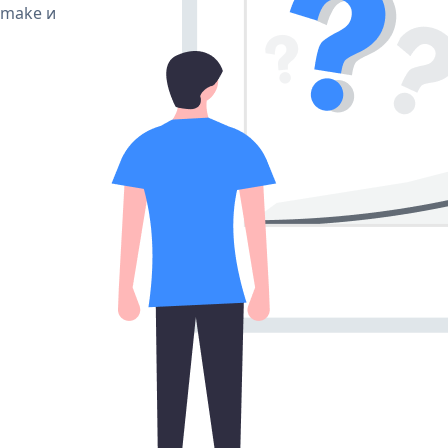
, make и