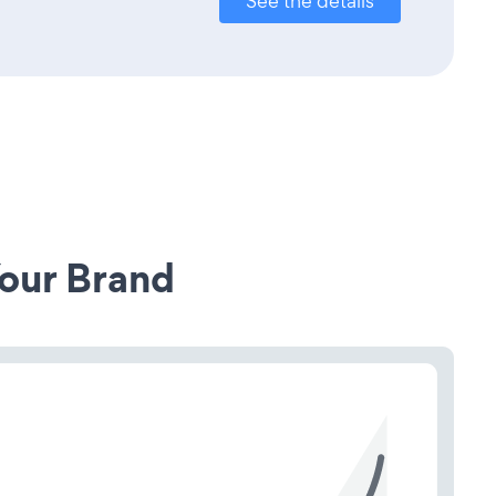
See the details
our Brand