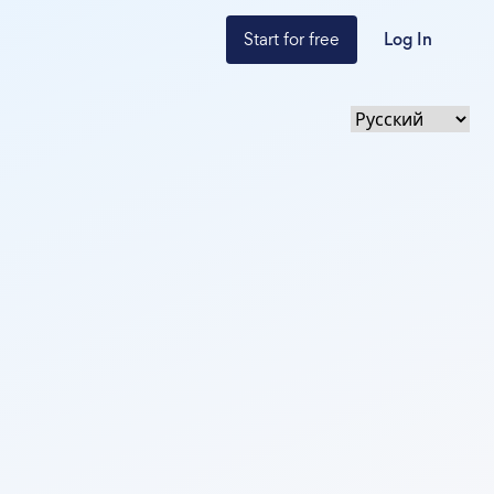
Start for free
Log In