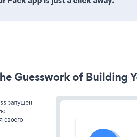
 Pack app is just a click away.
he Guesswork of Building Y
ss запущен
ую
я своего