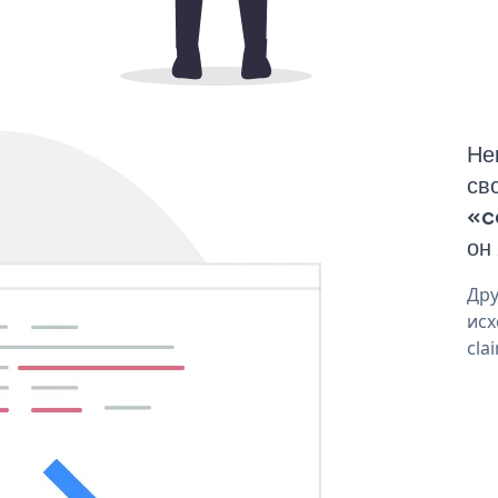
Не
св
«c
он
Дру
исх
cla