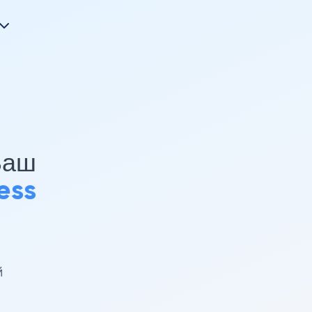
Ваш
ess
й