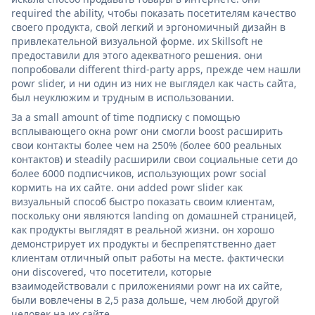
required the ability, чтобы показать посетителям качество
своего продукта, свой легкий и эргономичный дизайн в
привлекательной визуальной форме. их Skillsoft не
предоставили для этого адекватного решения. они
попробовали different third-party apps, прежде чем нашли
powr slider, и ни один из них не выглядел как часть сайта,
был неуклюжим и трудным в использовании.
За a small amount of time подписку с помощью
всплывающего окна powr они смогли boost расширить
свои контакты более чем на 250% (более 600 реальных
контактов) и steadily расширили свои социальные сети до
более 6000 подписчиков, использующих powr social
кормить на их сайте. они added powr slider как
визуальный способ быстро показать своим клиентам,
поскольку они являются landing on домашней страницей,
как продукты выглядят в реальной жизни. он хорошо
демонстрирует их продукты и беспрепятственно дает
клиентам отличный опыт работы на месте. фактически
они discovered, что посетители, которые
взаимодействовали с приложениями powr на их сайте,
были вовлечены в 2,5 раза дольше, чем любой другой
человек на их сайте.