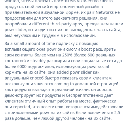
wanted, чтобы показать посетителям качество своего
продукта, свой легкий и эргономичный дизайн в
привлекательной визуальной форме. их pair Networks не
предоставили для этого адекватного решения. они
попробовали different third-party apps, прежде чем нашли
powr slider, и ни один из них не выглядел как часть сайта,
был неуклюжим и трудным в использовании.
За a small amount of time подписку с помощью
всплывающего окна powr они смогли boost расширить
свои контакты более чем на 250% (более 600 реальных
контактов) и steadily расширили свои социальные сети до
более 6000 подписчиков, использующих powr social
кормить на их сайте. они added powr slider как
визуальный способ быстро показать своим клиентам,
поскольку они являются coming to домашней страницей,
как продукты выглядят в реальной жизни. он хорошо
демонстрирует их продукты и беспрепятственно дает
клиентам отличный опыт работы на месте. фактически
они reported, что посетители, которые взаимодействовали
с приложениями powr на их сайте, были вовлечены в 2,5
раза дольше, чем любой другой человек на их сайте.