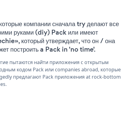
которые компании сначала try делают все
оими руками (diy) Pack или имеют
echie», который утверждает, что он / она
жет построить a Pack in 'no time'.
гие пытаются найти приложения с открытым
одным кодом Pack или companies abroad, которые
egedly предлагают Pack приложения at rock-bottom
ces.