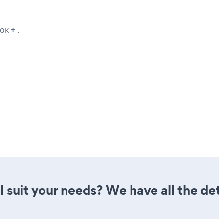
чок
+
.
.
l suit your needs? We have all the det