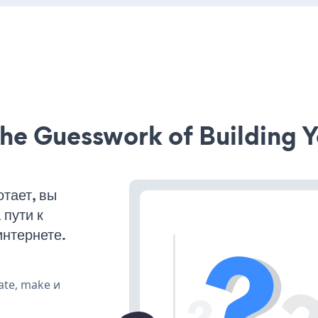
he Guesswork of Building Y
тает, вы
пути к
интернете.
ate, make и