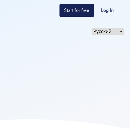
Start for free
Log In