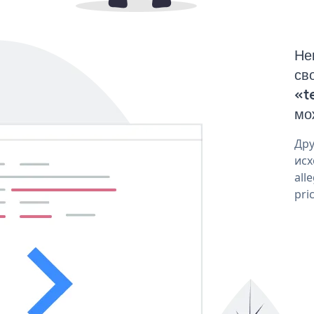
Не
св
«t
мо
Дру
исх
all
pri