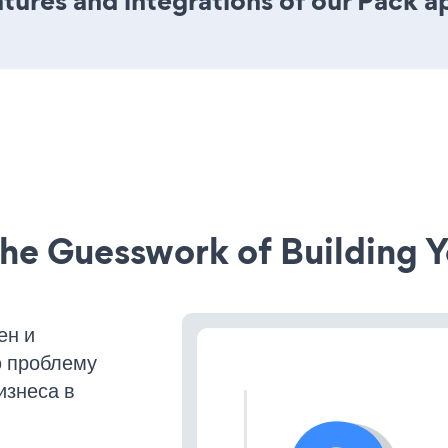
ures and integrations of our Pack a
he Guesswork of Building Y
ен и
ю проблему
изнеса в