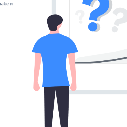
make и