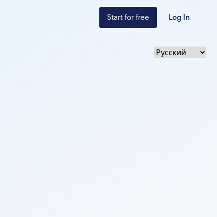
Start for free
Log In