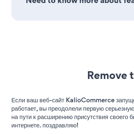
Need to know more about feat
Remove t
Если ваш веб-сайт KalioCommerce запущ
работает, вы преодолели первую серьезну
на пути к расширению присутствия своего б
интернете. поздравляю!