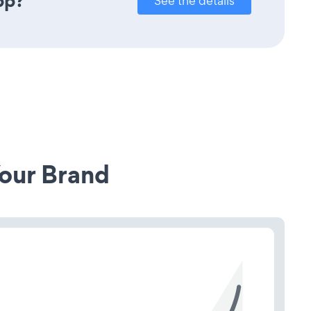
pp?
See the details
our Brand