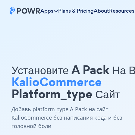
Apps
Plans & Pricing
About
Resources
Установите A Pack На 
KalioCommerce
Platform_type Сайт
Добавь platform_type A Pack на сайт
KalioCommerce без написания кода и без
головной боли