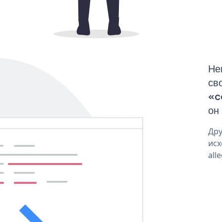
Не
св
«c
он
Дру
исх
all