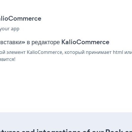
KalioCommerce
 your app
я вставки» в редакторе KalioCommerce
й элемент KalioCommerce, который принимает html или
явится!