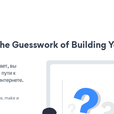
he Guesswork of Building Y
ает, вы
пути к
интернете.
te, make и