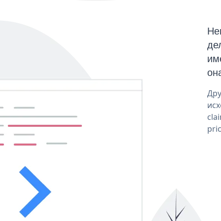
Не
де
им
он
Дру
исх
cla
pri