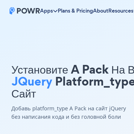
Apps
Plans & Pricing
About
Resources
Установите A Pack На 
JQuery
Platform_typ
Сайт
Добавь platform_type A Pack на сайт jQuery
без написания кода и без головной боли