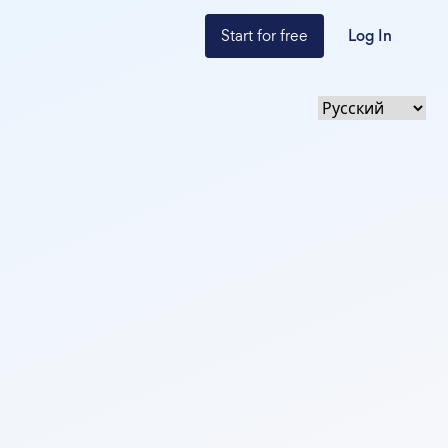
Start for free
Log In