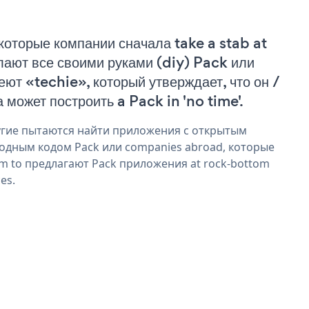
которые компании сначала take a stab at
лают все своими руками (diy) Pack или
еют «techie», который утверждает, что он /
а может построить a Pack in 'no time'.
гие пытаются найти приложения с открытым
одным кодом Pack или companies abroad, которые
im to предлагают Pack приложения at rock-bottom
ces.