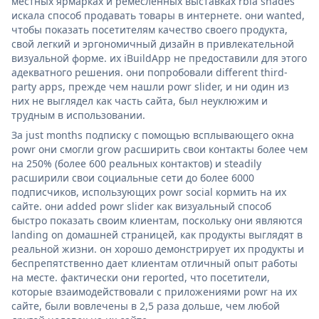
местных ярмарках и ремесленных выставках rbia shades
искала способ продавать товары в интернете. они wanted,
чтобы показать посетителям качество своего продукта,
свой легкий и эргономичный дизайн в привлекательной
визуальной форме. их iBuildApp не предоставили для этого
адекватного решения. они попробовали different third-
party apps, прежде чем нашли powr slider, и ни один из
них не выглядел как часть сайта, был неуклюжим и
трудным в использовании.
За just months подписку с помощью всплывающего окна
powr они смогли grow расширить свои контакты более чем
на 250% (более 600 реальных контактов) и steadily
расширили свои социальные сети до более 6000
подписчиков, использующих powr social кормить на их
сайте. они added powr slider как визуальный способ
быстро показать своим клиентам, поскольку они являются
landing on домашней страницей, как продукты выглядят в
реальной жизни. он хорошо демонстрирует их продукты и
беспрепятственно дает клиентам отличный опыт работы
на месте. фактически они reported, что посетители,
которые взаимодействовали с приложениями powr на их
сайте, были вовлечены в 2,5 раза дольше, чем любой