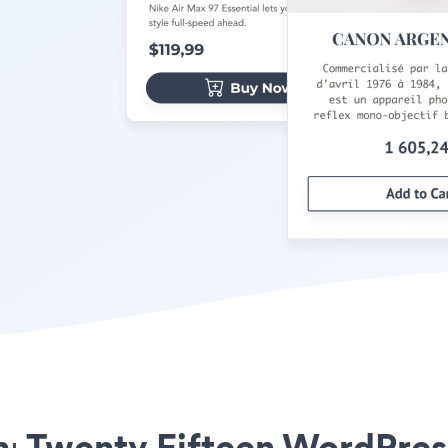
nı Twenty Fifteen WordPres