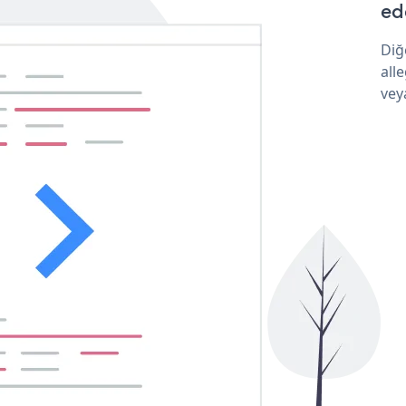
ede
Diğ
all
vey