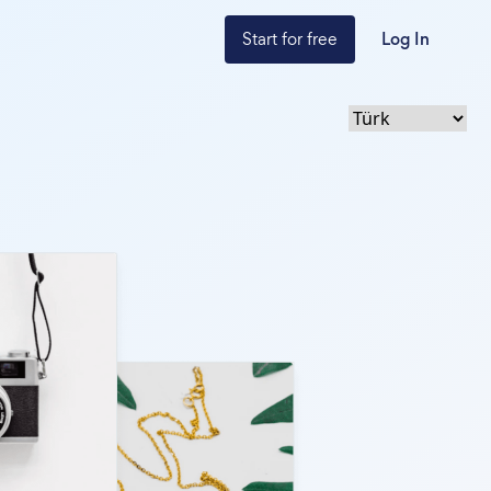
Start for free
Log In