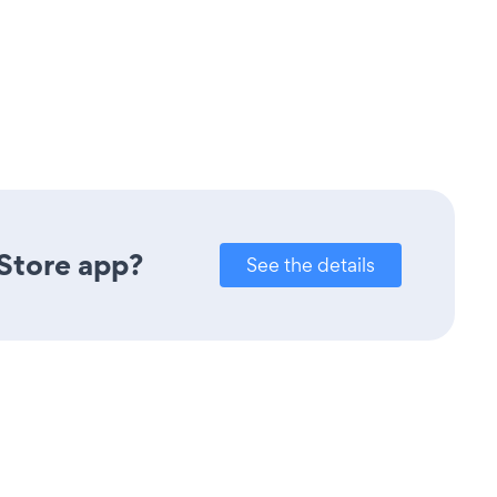
 Store app?
See the details