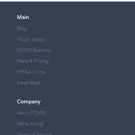
Main
Blog
Plugin Library
POWR Business
Plans & Pricing
HIPAA Forms
Email Blast
Company
About POWR
We're hiring!
Terms of Service