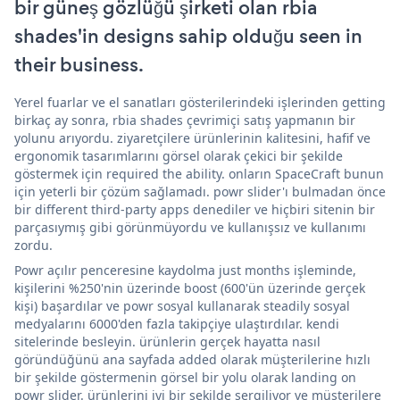
bir güneş gözlüğü şirketi olan rbia
shades'in designs sahip olduğu seen in
their business.
Yerel fuarlar ve el sanatları gösterilerindeki işlerinden getting
birkaç ay sonra, rbia shades çevrimiçi satış yapmanın bir
yolunu arıyordu. ziyaretçilere ürünlerinin kalitesini, hafif ve
ergonomik tasarımlarını görsel olarak çekici bir şekilde
göstermek için required the ability. onların SpaceCraft bunun
için yeterli bir çözüm sağlamadı. powr slider'ı bulmadan önce
bir different third-party apps denediler ve hiçbiri sitenin bir
parçasıymış gibi görünmüyordu ve kullanışsız ve kullanımı
zordu.
Powr açılır penceresine kaydolma just months işleminde,
kişilerini %250'nin üzerinde boost (600'ün üzerinde gerçek
kişi) başardılar ve powr sosyal kullanarak steadily sosyal
medyalarını 6000'den fazla takipçiye ulaştırdılar. kendi
sitelerinde besleyin. ürünlerin gerçek hayatta nasıl
göründüğünü ana sayfada added olarak müşterilerine hızlı
bir şekilde göstermenin görsel bir yolu olarak landing on
powr slider. ürünlerini iyi bir şekilde sergiliyor ve müşterilere