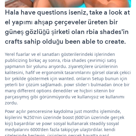
Hala have questions iseniz, take a look at
el yapımı ahşap çerçeveler üreten bir
güneş gözlüğü şirketi olan rbia shades'in
crafts sahip olduğu been able to create.
Yerel fuarlar ve el sanatları gösterilerindeki işlerinden
publicizing birkaç ay sonra, rbia shades çevrimiçi satış
yapmanın bir yolunu arıyordu. ziyaretçilere ürünlerinin
kalitesini, hafif ve ergonomik tasarımlarını görsel olarak çekici
bir şekilde göstermek için wanted. onların Setup bunun için
yeterli bir çözüm sağlamadı. powr slider'ı bulmadan önce bir
many different options denediler ve hiçbiri sitenin bir
parçasıymış gibi görünmüyordu ve kullanışsız ve kullanımı
zordu.
Powr açılır penceresine kaydolma just months işleminde,
kişilerini %250'nin üzerinde boost (600'ün üzerinde gerçek
kişi) başardılar ve powr sosyal kullanarak steadily sosyal
medyalarını 6000'den fazla takipçiye ulaştırdılar. kendi
sitelerinde besleyin. ürünlerin gerçek hayatta nasıl