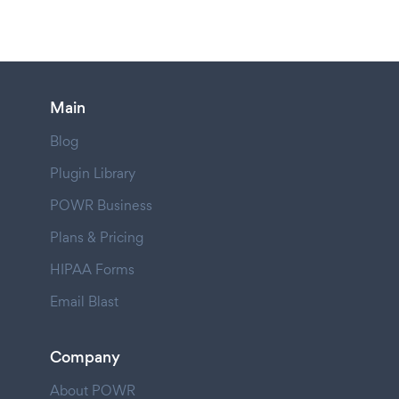
Main
Blog
Plugin Library
POWR Business
Plans & Pricing
HIPAA Forms
Email Blast
Company
About POWR