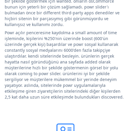
bir şekilde göstermek için wanted. onların osCommorce
bunun için yeterli bir çözüm sağlamadı. powr slider'ı
bulmadan önce bir different third-party apps denediler ve
hiçbiri sitenin bir parçasıymış gibi görünmüyordu ve
kullanışsız ve kullanımı zordu.
Powr açılır penceresine kaydolma a small amount of time
işleminde, kişilerini %250'nin üzerinde boost (600'ün
üzerinde gerçek kişi) başardılar ve powr sosyal kullanarak
constantly sosyal medyalarını 6000'den fazla takipçiye
ulaştırdılar. kendi sitelerinde besleyin. ürünlerin gerçek
hayatta nasıl göründüğünü ana sayfada added olarak
müşterilerine hızlı bir şekilde göstermenin görsel bir yolu
olarak coming to powr slider. ürünlerini iyi bir şekilde
sergiliyor ve müşterilere mükemmel bir yerinde deneyim
yaşatıyor. aslında, sitelerinde powr uygulamalarıyla
etkileşime giren ziyaretçilerin sitelerindeki diğer kişilerden
2,5 kat daha uzun süre etkileşimde bulundukları discovered.