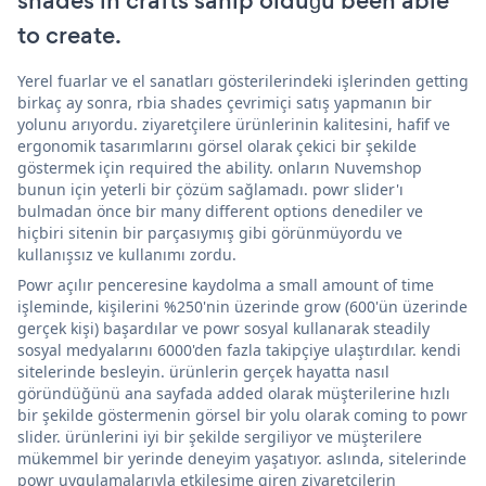
shades'in crafts sahip olduğu been able
to create.
Yerel fuarlar ve el sanatları gösterilerindeki işlerinden getting
birkaç ay sonra, rbia shades çevrimiçi satış yapmanın bir
yolunu arıyordu. ziyaretçilere ürünlerinin kalitesini, hafif ve
ergonomik tasarımlarını görsel olarak çekici bir şekilde
göstermek için required the ability. onların Nuvemshop
bunun için yeterli bir çözüm sağlamadı. powr slider'ı
bulmadan önce bir many different options denediler ve
hiçbiri sitenin bir parçasıymış gibi görünmüyordu ve
kullanışsız ve kullanımı zordu.
Powr açılır penceresine kaydolma a small amount of time
işleminde, kişilerini %250'nin üzerinde grow (600'ün üzerinde
gerçek kişi) başardılar ve powr sosyal kullanarak steadily
sosyal medyalarını 6000'den fazla takipçiye ulaştırdılar. kendi
sitelerinde besleyin. ürünlerin gerçek hayatta nasıl
göründüğünü ana sayfada added olarak müşterilerine hızlı
bir şekilde göstermenin görsel bir yolu olarak coming to powr
slider. ürünlerini iyi bir şekilde sergiliyor ve müşterilere
mükemmel bir yerinde deneyim yaşatıyor. aslında, sitelerinde
powr uygulamalarıyla etkileşime giren ziyaretçilerin