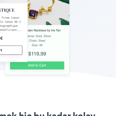
mek hiç bu kadar kolay