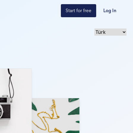
Start for free
Log In