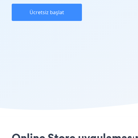
Ücretsiz başlat
Online Store uygulamasın