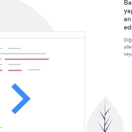
Ba
ya
an
ede
Diğ
all
vey