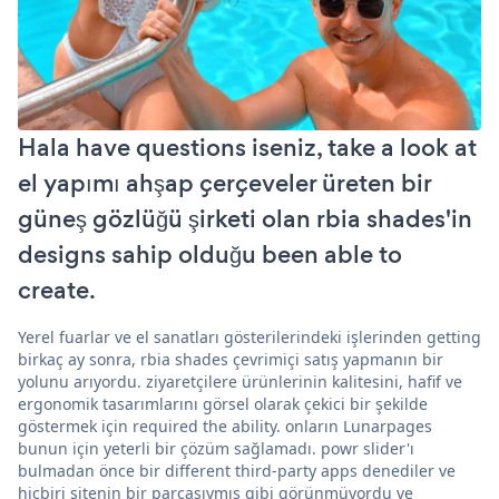
Hala have questions iseniz, take a look at
el yapımı ahşap çerçeveler üreten bir
güneş gözlüğü şirketi olan rbia shades'in
designs sahip olduğu been able to
create.
Yerel fuarlar ve el sanatları gösterilerindeki işlerinden getting
birkaç ay sonra, rbia shades çevrimiçi satış yapmanın bir
yolunu arıyordu. ziyaretçilere ürünlerinin kalitesini, hafif ve
ergonomik tasarımlarını görsel olarak çekici bir şekilde
göstermek için required the ability. onların Lunarpages
bunun için yeterli bir çözüm sağlamadı. powr slider'ı
bulmadan önce bir different third-party apps denediler ve
hiçbiri sitenin bir parçasıymış gibi görünmüyordu ve