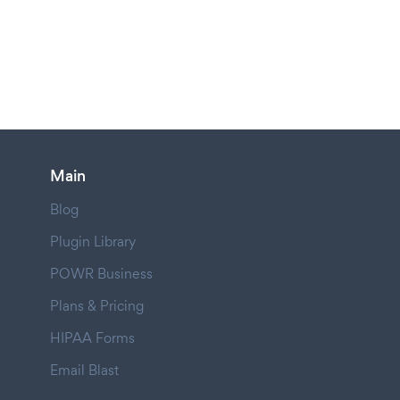
Main
Blog
Plugin Library
POWR Business
Plans & Pricing
HIPAA Forms
Email Blast