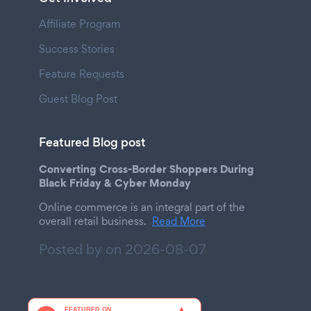
Affiliate Program
Success Stories
Feature Requests
Guest Blog Post
Featured Blog post
Converting Cross-Border Shoppers During
Black Friday & Cyber Monday
Online commerce is an integral part of the
overall retail business.
Read More
Posted by on
2026-08-07