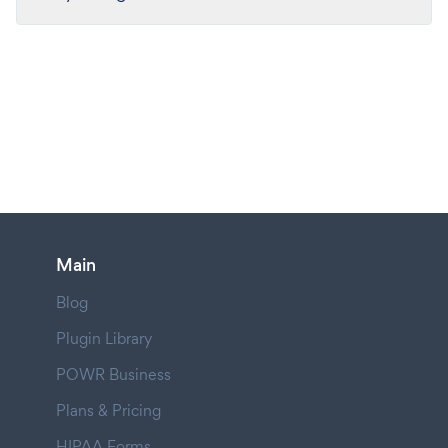
Main
Blog
Plugin Library
POWR Business
Plans & Pricing
HIPAA Forms