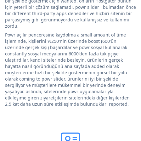
bir şekilde göstermek için wanted. onların Hostgator bunun
için yeterli bir çözüm sağlamadı. powr slider'ı bulmadan önce
bir different third-party apps denediler ve hiçbiri sitenin bir
parçasıymış gibi görünmüyordu ve kullanışsız ve kullanımı
zordu.
Powr açılır penceresine kaydolma a small amount of time
işleminde, kişilerini %250'nin üzerinde boost (600'ün
üzerinde gerçek kişi) başardılar ve powr sosyal kullanarak
constantly sosyal medyalarını 6000'den fazla takipçiye
ulaştırdılar. kendi sitelerinde besleyin. ürünlerin gerçek
hayatta nasıl göründüğünü ana sayfada added olarak
müşterilerine hızlı bir şekilde göstermenin görsel bir yolu
olarak coming to powr slider. ürünlerini iyi bir şekilde
sergiliyor ve müşterilere mükemmel bir yerinde deneyim
yaşatıyor. aslında, sitelerinde powr uygulamalarıyla
etkileşime giren ziyaretçilerin sitelerindeki diğer kişilerden
2,5 kat daha uzun süre etkileşimde bulundukları reported.