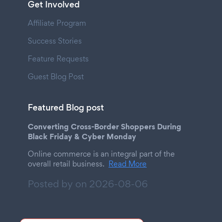
Get Involved
Affiliate Program
Success Stories
Feature Requests
Guest Blog Post
Featured Blog post
Converting Cross-Border Shoppers During
Black Friday & Cyber Monday
Online commerce is an integral part of the
overall retail business.
Read More
Posted by on
2026-08-06