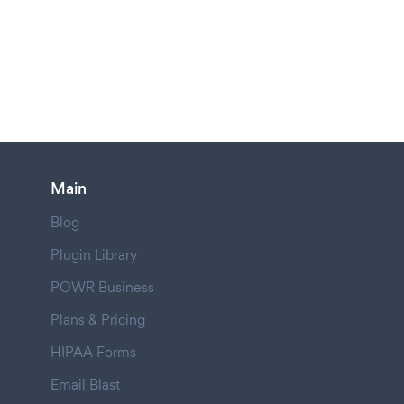
Main
Blog
Plugin Library
POWR Business
Plans & Pricing
HIPAA Forms
Email Blast