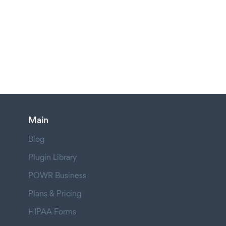
Main
Blog
Plugin Library
POWR Business
Plans & Pricing
HIPAA Forms