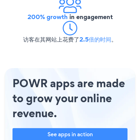
200% growth
in engagement
访客在其网站上花费了
2.5倍的时间
。
POWR apps are made
to grow your online
revenue.
See apps in action